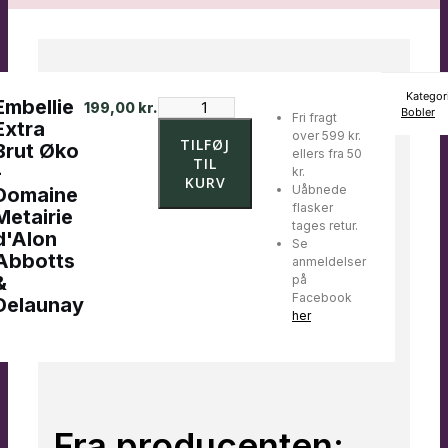
Kategor
Embellie
Embellie
199,00
kr.
Bobler
Fri fragt
Extra
Extra
over 599 kr.
Brut
TILFØJ
Brut Øko
ellers fra 50
Øko
TIL
-
kr.
-
KURV
Uåbnede
Domaine
Domaine
flasker
Metairie
Metairie
tages retur.
d'Alon
d'Alon
Se
Abbotts
Abbotts
anmeldelser
&
&
på
Delaunay
Facebook
Delaunay
antal
her
Fra producenten: