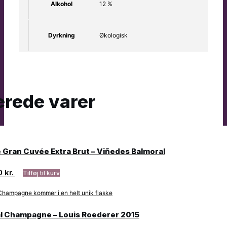
Alkohol
12 %
Dyrkning
Økologisk
erede varer
 Gran Cuvée Extra Brut – Viñedes Balmoral
0
kr.
Tilføj til kurv
al Champagne – Louis Roederer 2015