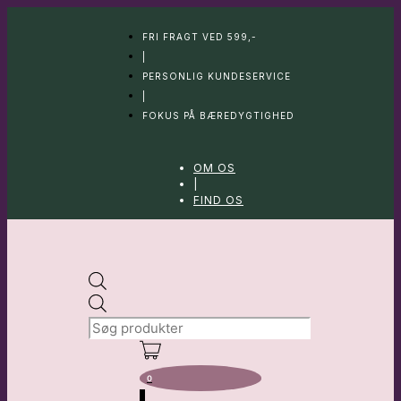
Hop
til
FRI FRAGT VED 599,-
indhold
|
PERSONLIG KUNDESERVICE
|
FOKUS PÅ BÆREDYGTIGHED
OM OS
|
FIND OS
Products
search
0