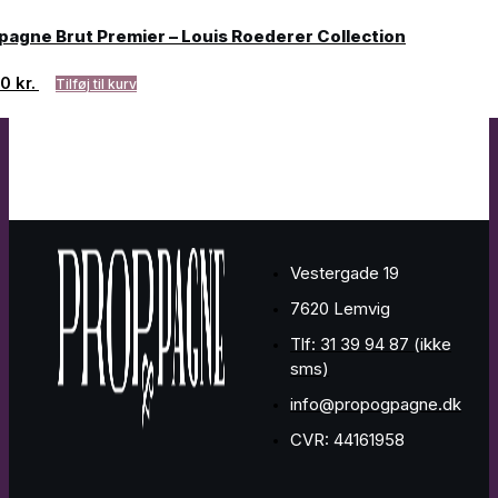
agne Brut Premier – Louis Roederer Collection
00
kr.
Tilføj til kurv
Vestergade 19
7620 Lemvig
Tlf: 31 39 94 87 (ikke
sms)
info@propogpagne.dk
CVR: 44161958