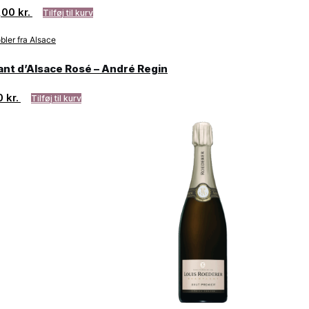
,00
kr.
Tilføj til kurv
nt d’Alsace Rosé – André Regin
0
kr.
Tilføj til kurv