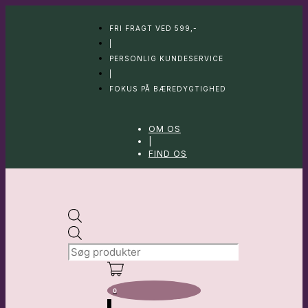
Hop
til
FRI FRAGT VED 599,-
indhold
|
PERSONLIG KUNDESERVICE
|
FOKUS PÅ BÆREDYGTIGHED
OM OS
|
FIND OS
Products
search
0