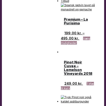
Tilbud
Premium – La
Purisima
199,00
kr.
–
495,00
kr.
Vælg
muligheder
Pinot Noir
Cuvee –
Lemelson
Vineyards 2018
249,00
kr.
Tilføj
til kurv