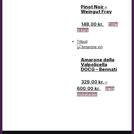
Pinot Noir –
Weingut Frey
148,00
kr.
Tilføj
til kurv
Tilbud
Amarone della
Valpolicella
DOCG – Bennati
329,00
kr.
–
600,00
kr.
Vælg
muligheder