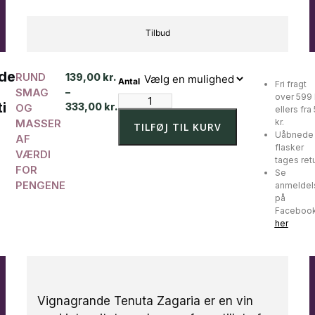
Tilbud
de
RUND
139,00
kr.
Antal
Fri fragt
SMAG
–
over 599 k
Vignagrande
i
333,00
kr.
OG
ellers fra
-
MASSER
kr.
Conte
TILFØJ TIL KURV
Uåbnede
Spagnoletti
AF
flasker
Zeuli
VÆRDI
tages retu
antal
FOR
Se
PENGENE
anmeldel
på
Faceboo
her
Vignagrande Tenuta Zagaria er en vin