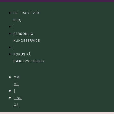
FRI FRAGT VED
599,-
|
PERSONLIG
KUNDESERVICE
|
FOKUS PÅ
BÆREDYGTIGHED
OM
OS
|
FIND
OS