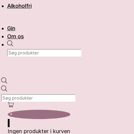
Alkoholfri
Gin
Om os
Products
search
Products
search
0
Ingen produkter i kurven