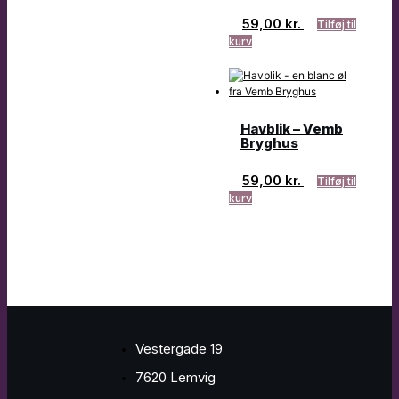
59,00
kr.
Tilføj til
kurv
Havblik – Vemb
Bryghus
59,00
kr.
Tilføj til
kurv
Vestergade 19
7620 Lemvig