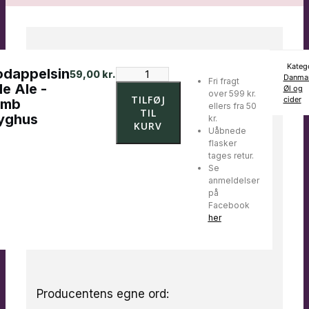
Katego
odappelsin
Blodappelsin
59,00
kr.
Danma
Fri fragt
Pale
le Ale -
Øl og
over 599 kr.
Ale
TILFØJ
cider
emb
ellers fra 50
-
TIL
yghus
kr.
Vemb
KURV
Uåbnede
Bryghus
flasker
antal
tages retur.
Se
anmeldelser
på
Facebook
her
Producentens egne ord: