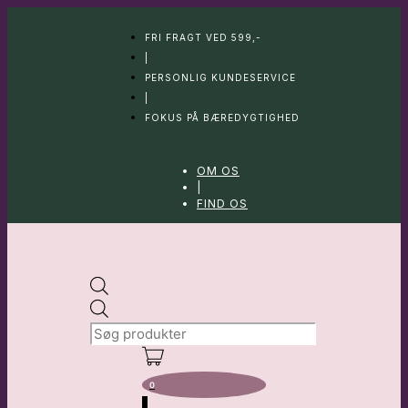
Hop
til
FRI FRAGT VED 599,-
indhold
|
PERSONLIG KUNDESERVICE
|
FOKUS PÅ BÆREDYGTIGHED
OM OS
|
FIND OS
Products
search
0