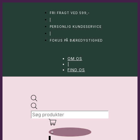
Hop
til
FRI FRAGT VED 599,-
indhold
|
PERSONLIG KUNDESERVICE
|
FOKUS PÅ BÆREDYGTIGHED
OM OS
|
FIND OS
Products
search
0