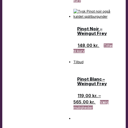
kurv
Pinot Noir –
Weingut Frey
148,00
kr.
Tilføj
til kurv
Tilbud
Pinot Blanc –
Weingut Frey
119,00
kr.
–
565,00
kr.
Vælg
muligheder