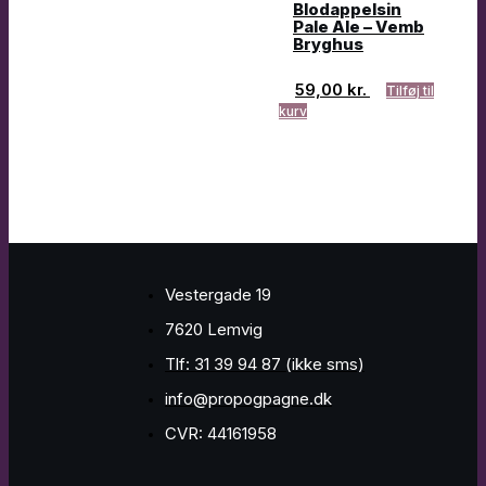
Blodappelsin
Pale Ale – Vemb
Bryghus
59,00
kr.
Tilføj til
kurv
Vestergade 19
7620 Lemvig
Tlf: 31 39 94 87 (ikke sms)
info@propogpagne.dk
CVR: 44161958