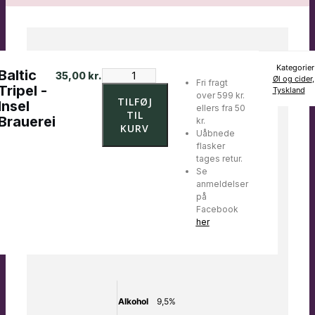
Kategorier
Baltic
Baltic
35,00
kr.
Øl og cider
,
Fri fragt
Tripel
Tripel -
Tyskland
over 599 kr.
-
TILFØJ
Insel
ellers fra 50
Insel
TIL
Brauerei
kr.
Brauerei
KURV
Uåbnede
antal
flasker
tages retur.
Se
anmeldelser
på
Facebook
her
Alkohol
9,5%