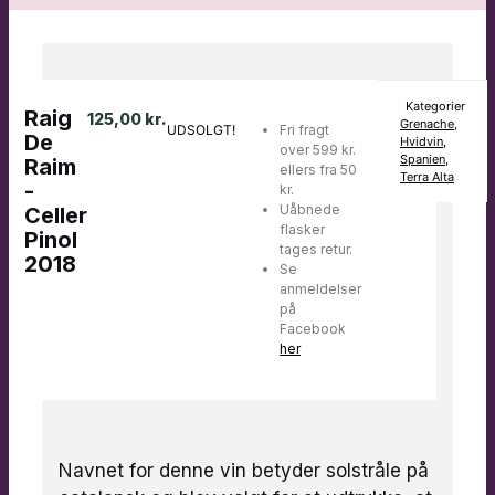
Kategorier
Raig
125,00
kr.
Grenache
,
UDSOLGT!
Fri fragt
De
Hvidvin
,
over 599 kr.
Spanien
,
Raim
ellers fra 50
Terra Alta
-
kr.
Uåbnede
Celler
flasker
Pinol
tages retur.
2018
Se
anmeldelser
på
Facebook
her
Navnet for denne vin betyder solstråle på