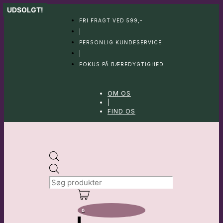
Hop
UDSOLGT!
til
FRI FRAGT VED 599,-
indhold
|
PERSONLIG KUNDESERVICE
|
FOKUS PÅ BÆREDYGTIGHED
OM OS
|
FIND OS
Products
search
0