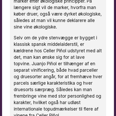
marker efter økologiske principper. På
længere sigt vil de marker, hvorfra man
køber druer, også være dyrket økologiske,
således at man vil kunne deklarere alle
sine vine økologiske.
Selv om de ydre stenvægge er bygget i
klassisk spansk middelalderstil, er
kældrene hos Celler Piñol udstyret med alt
det, man kan ønske sig for at lave
topvine. Juanjo Piñol er tilhænger af en
separat vinificering, både hvad parceller
og druesorter angår, for at fremhæve hver
parcels særlige karakteristika og hver
druesorts særpræg. Således kan man
frembringe vine med stor personlighed og
karakter, hvilket også har udløst
internationale topudmærkelser til flere af
vinene fra Celler Piñol.