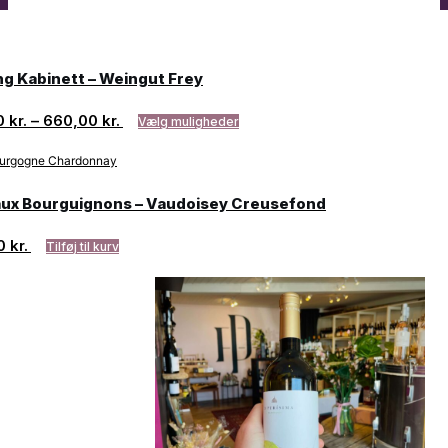
ng Kabinett – Weingut Frey
0
kr.
–
660,00
kr.
Vælg muligheder
ux Bourguignons – Vaudoisey Creusefond
00
kr.
Tilføj til kurv