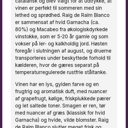
catalansk og blev valgt for at udtrykke, at
vinen er perfekt til sommeren med sin
lethed og sprødhed. Raig de Raïm Blanco
er sammensat af hvid Garnacha (ca.
80%) og Macabeo fra økologiskdyrkede
vinstokke, som er 5-20 år gamle og som
vokser på ler- og kalkholdig jord. Høsten
foregår i slutningen af august, og druerne
transporteres under beskyttede forhold til
kælderen, hvor de gæres separat på
temperaturregulerede rustfrie ståltanke.
Vinen har en lys, gylden farve og en
frugtrig og aromatisk duft, med nuancer
af grapefrugt, kølige, friskplukkede pærer
og let saltede toner. Smagen er ren, tør
med nuancer af græs (klassisk for hvid
Garnacha) og hvide, vilde blomster. Raig
de Raïm Blanco slutter meget frisk og