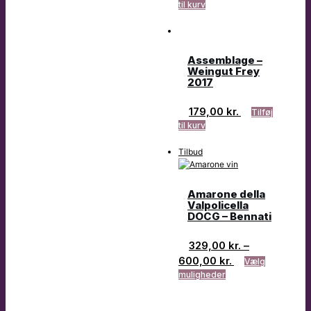
til kurv
Assemblage –
Weingut Frey
2017
179,00
kr.
Tilføj
til kurv
Tilbud
Amarone della
Valpolicella
DOCG – Bennati
329,00
kr.
–
600,00
kr.
Vælg
muligheder