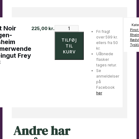
Kate
t Noir
Pinot
225,00
kr.
Pinot
Fri fragt
Noir
gen-
Rhei
over 599 kr.
Hangen-
TILFØJ
Rødv
sheim
ellers fra 50
Weisheim
Tyskl
TIL
merwende
kr.
Sommerwende
KURV
Uåbnede
ingut Frey
–
flasker
8
Weingut
tages retur.
Frey
Se
2018
anmeldelser
antal
på
Facebook
her
Andre har