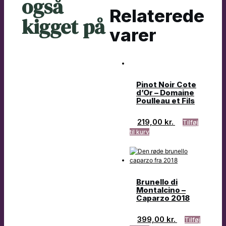
også
Relaterede
kigget på
varer
Pinot Noir Cote
d’Or – Domaine
Poulleau et Fils
219,00
kr.
Tilføj
til kurv
Brunello di
Montalcino –
Caparzo 2018
399,00
kr.
Tilføj