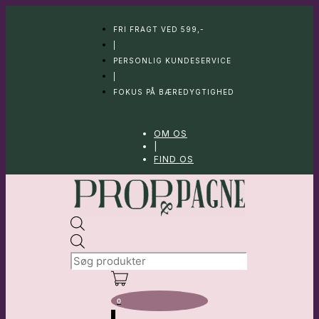
Hop
til
FRI FRAGT VED 599,-
indhold
|
PERSONLIG KUNDESERVICE
|
FOKUS PÅ BÆREDYGTIGHED
OM OS
|
FIND OS
Products
search
0