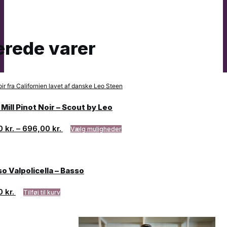
erede varer
Mill Pinot Noir – Scout by Leo
00
kr.
–
696,00
kr.
Vælg muligheder
o Valpolicella – Basso
00
kr.
Tilføj til kurv