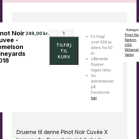
Kategor
inot Noir
Pinot
249,00
kr.
Pinot Noi
Fri fragt
Noir
uvee -
Rødvin
,
over 599 kr.
Cuvee
TILFØJ
USA
,
emelson
ellers fra 50
-
Willamet
TIL
ineyards
kr.
Lemelson
Valley
KURV
Uåbnede
018
Vineyards
flasker
2018
tages retur.
antal
Se
anmeldelser
på
Facebook
her
Druerne til denne Pinot Noir Cuvée X