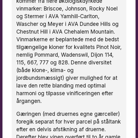
kommer fra flere økologiskdyrkede
vinmarker: Briscoe, Johnson, Rocky Noel
og Stermer i AVA Yamhill-Carlton,
Wascher og Meyer i AVA Dundee Hills og
Chestnut Hill i AVA Chehalem Mountain.
Vinmarkerne er beplantede med de bedst
tilgængelige kloner for kvalitets Pinot Noir,
nemlig Pommard, Wadenswil, Dijon 114,
115, 667, 777 og 828. Denne diversitet
(både klone-, klima- og
jordbundsmæssigt) giver mulighed for at
lave den rette blanding med optimal
harmoni og tilpasse vinificeringen efter
årgangen.
Gæringen (med druernes egne gærceller)
foregik separat for hver parcel på ståltank
efter en delvis afstikning af druerne.
Derefter blev vinen overført til to år gamle