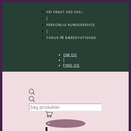
Hop
til
FRI FRAGT VED 599,-
indhold
|
PERSONLIG KUNDESERVICE
|
FOKUS PÅ BÆREDYGTIGHED
OM OS
|
FIND OS
Products
search
0