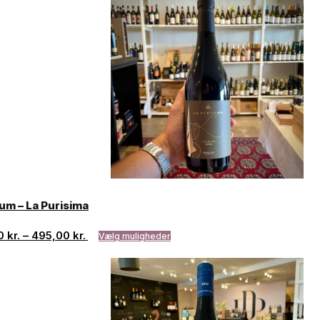
um – La Purisima
00
kr.
–
495,00
kr.
Vælg muligheder