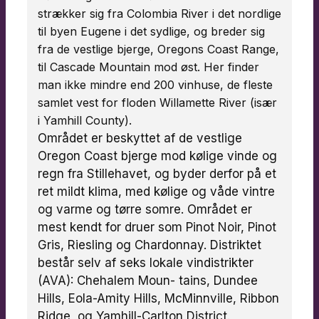
strækker sig fra Colombia River i det nordlige
til byen Eugene i det sydlige, og breder sig
fra de vestlige bjerge, Oregons Coast Range,
til Cascade Mountain mod øst. Her finder
man ikke mindre end 200 vinhuse, de fleste
samlet vest for floden Willamette River (især
i Yamhill County).
Området er beskyttet af de vestlige
Oregon Coast bjerge mod kølige vinde og
regn fra Stillehavet, og byder derfor på et
ret mildt klima, med kølige og våde vintre
og varme og tørre somre. Området er
mest kendt for druer som Pinot Noir, Pinot
Gris, Riesling og Chardonnay. Distriktet
består selv af seks lokale vindistrikter
(AVA): Chehalem Moun- tains, Dundee
Hills, Eola-Amity Hills, McMinnville, Ribbon
Ridge, og Yamhill-Carlton District.