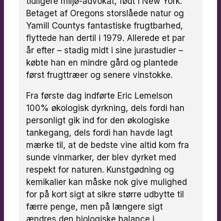
tidligere miljø-advokat, født i New York.
Betaget af Oregons storslåede natur og
Yamill Countys fantastiske frugtbarhed,
flyttede han dertil i 1979. Allerede et par
år efter – stadig midt i sine jurastudier –
købte han en mindre gård og plantede
først frugttræer og senere vinstokke.
Fra første dag indførte Eric Lemelson
100% økologisk dyrkning, dels fordi han
personligt gik ind for den økologiske
tankegang, dels fordi han havde lagt
mærke til, at de bedste vine altid kom fra
sunde vinmarker, der blev dyrket med
respekt for naturen. Kunstgødning og
kemikalier kan måske nok give mulighed
for på kort sigt at sikre større udbytte til
færre penge, men på længere sigt
ændres den biologiske balance i