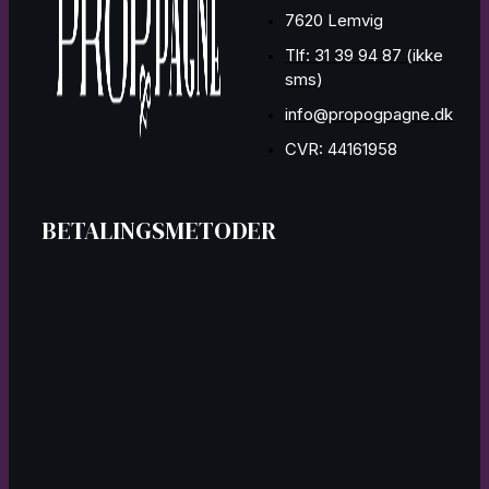
7620 Lemvig
Tlf: 31 39 94 87 (ikke
sms)
info@propogpagne.dk
CVR: 44161958
BETALINGSMETODER