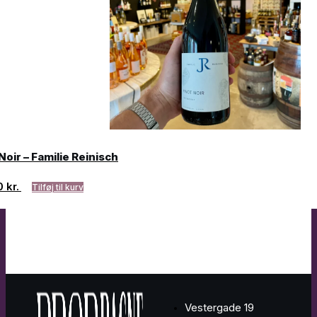
Noir – Familie Reinisch
0
kr.
Tilføj til kurv
Vestergade 19