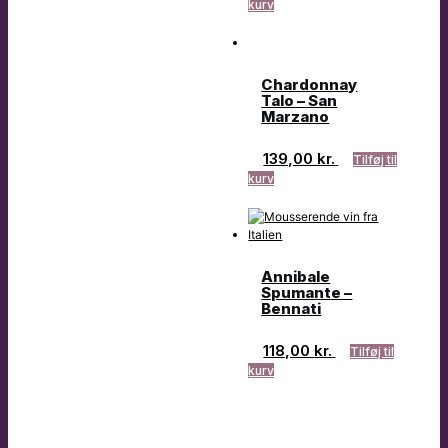
kurv
Chardonnay
Talo – San
Marzano
139,00
kr.
Tilføj til
kurv
Annibale
Spumante –
Bennati
118,00
kr.
Tilføj til
kurv