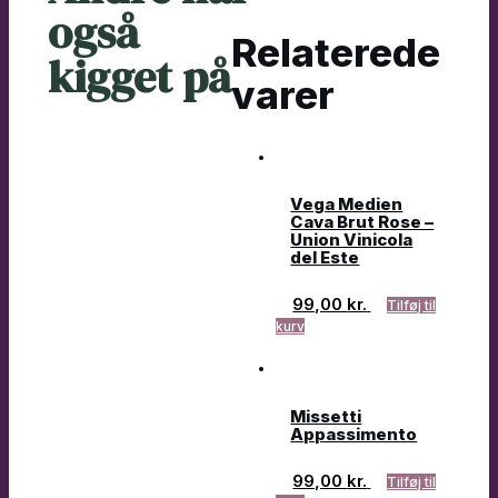
også
Relaterede
kigget på
varer
Vega Medien
Cava Brut Rose –
Union Vinicola
del Este
99,00
kr.
Tilføj til
kurv
Missetti
Appassimento
99,00
kr.
Tilføj til