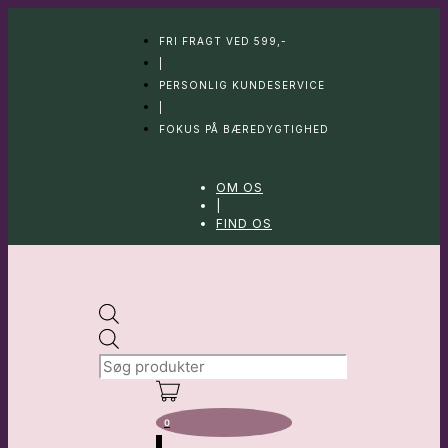
Hop
til
FRI FRAGT VED 599,-
indhold
|
PERSONLIG KUNDESERVICE
|
FOKUS PÅ BÆREDYGTIGHED
OM OS
|
FIND OS
Products
search
0