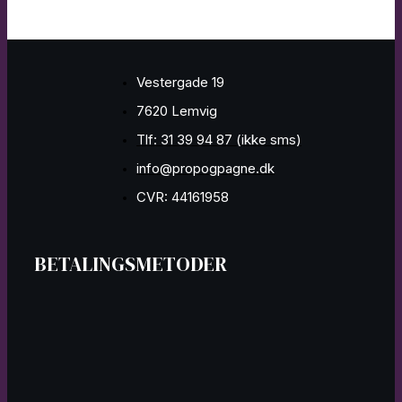
Vestergade 19
7620 Lemvig
Tlf: 31 39 94 87 (ikke sms)
info@propogpagne.dk
CVR: 44161958
BETALINGSMETODER