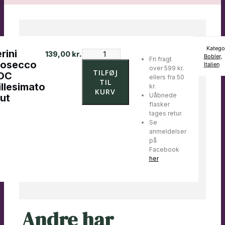
Katego
rini
Perini
139,00
kr.
Bobler
,
Fri fragt
Prosecco
rosecco
Italien
over 599 kr.
DOC
TILFØJ
OC
ellers fra 50
Millesimato
TIL
llesimato
kr.
Brut
KURV
Uåbnede
ut
antal
flasker
tages retur.
Se
anmeldelser
på
Facebook
her
Andre har