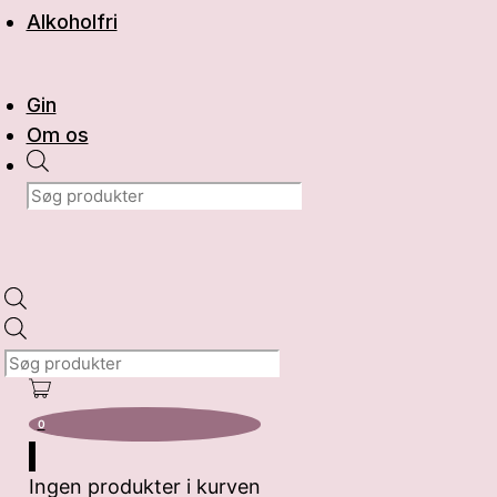
Alkoholfri
Gin
Om os
Products
search
Products
search
0
Ingen produkter i kurven