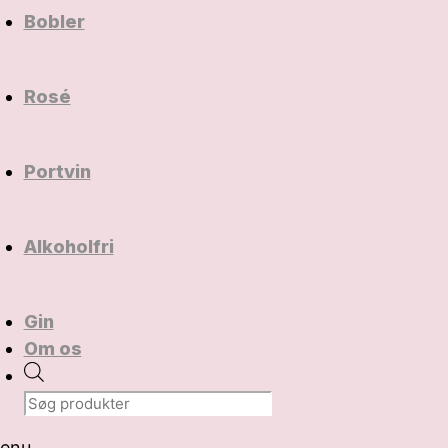
Bobler
Rosé
Portvin
Alkoholfri
Gin
Om os
Products
search
enu