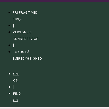
FRI FRAGT VED
599,-
|
PERSONLIG
KUNDESERVICE
|
FOKUS PÅ
BÆREDYGTIGHED
OM
OS
|
FIND
OS