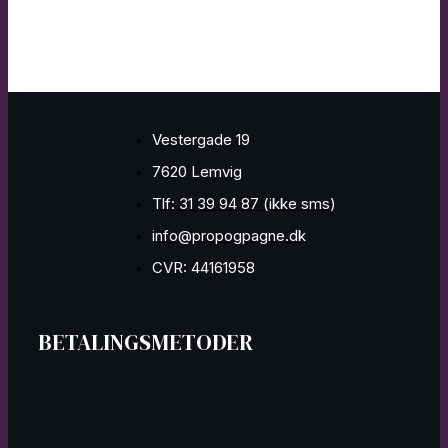
Vestergade 19
7620 Lemvig
Tlf: 31 39 94 87 (ikke sms)
info@propogpagne.dk
CVR: 44161958
BETALINGSMETODER