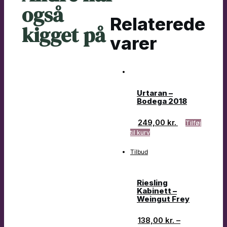
også
Relaterede
kigget på
varer
Urtaran –
Bodega 2018
249,00
kr.
Tilføj
til kurv
Tilbud
Riesling
Kabinett –
Weingut Frey
138,00
kr.
–