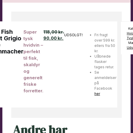
Ka
 Fish
Super
118,00
kr.
Hvi
UDSOLGT!
Fri fragt
t Grigio
tysk
90,00
kr.
Tys
over 599 kr.
Mæ
e
hvidvin –
ellers fra 50
Uds
nmacher
perfekt
kr.
Uåbnede
til fisk,
flasker
skaldyr
tages retur.
og
Se
generelt
anmeldelser
på
friske
Facebook
forretter.
her
Andre har