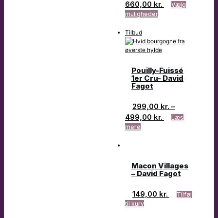
660,00
kr.
Vælg
muligheder
Tilbud
Pouilly-Fuissé
1er Cru- David
Fagot
299,00
kr.
–
499,00
kr.
Læs
mere
Macon Villages
– David Fagot
149,00
kr.
Tilføj
til kurv