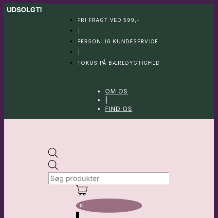
Hop
UDSOLGT!
til
FRI FRAGT VED 599,-
indhold
|
PERSONLIG KUNDESERVICE
|
FOKUS PÅ BÆREDYGTIGHED
OM OS
|
FIND OS
Products
search
0