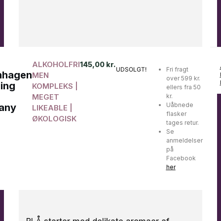
ALKOHOLFRI
145,00
kr.
UDSOLGT!
Fri fragt
nhagen
MEN
over 599 kr.
ing
KOMPLEKS |
ellers fra 50
MEGET
kr.
Uåbnede
any
LIKEABLE |
flasker
ØKOLOGISK
tages retur.
Se
anmeldelser
på
Facebook
her