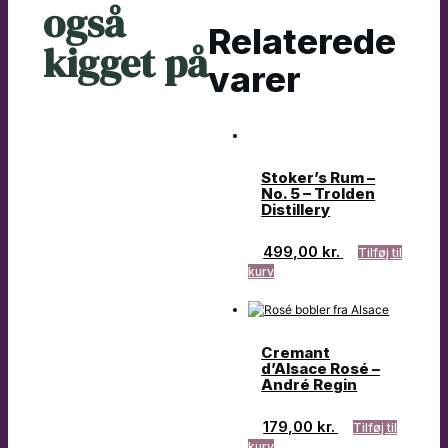
også
Relaterede
kigget på
varer
Stoker’s Rum –
No. 5 – Trolden
Distillery
499,00
kr.
Tilføj til
kurv
Cremant
d’Alsace Rosé –
André Regin
179,00
kr.
Tilføj til
kurv