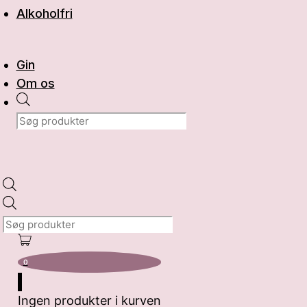
Alkoholfri
Gin
Om os
Products
search
Products
search
0
Ingen produkter i kurven