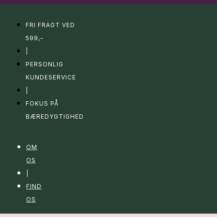
FRI FRAGT VED
599,-
|
PERSONLIG
KUNDESERVICE
|
FOKUS PÅ
BÆREDYGTIGHED
OM
OS
|
FIND
OS