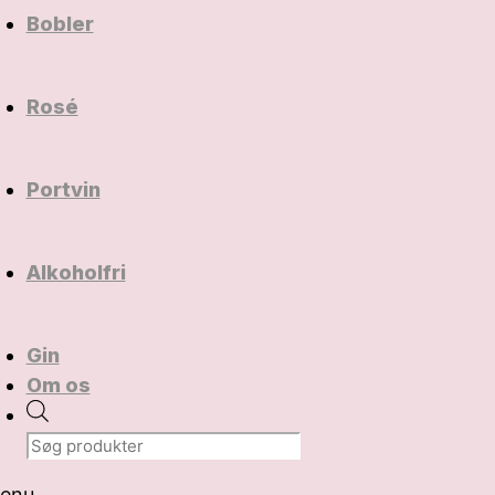
Bobler
Rosé
Portvin
Alkoholfri
Gin
Om os
Products
search
enu