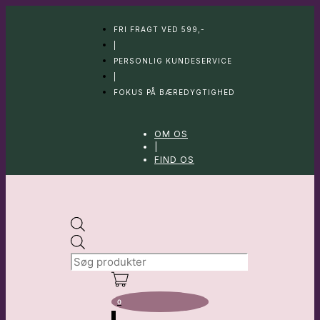
Hop
til
FRI FRAGT VED 599,-
indhold
|
PERSONLIG KUNDESERVICE
|
FOKUS PÅ BÆREDYGTIGHED
OM OS
|
FIND OS
Products
search
0