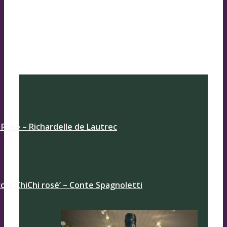
 Rosé – Richardelle de Lautrec
ccio ‘ChiChi rosé’ – Conte Spagnoletti