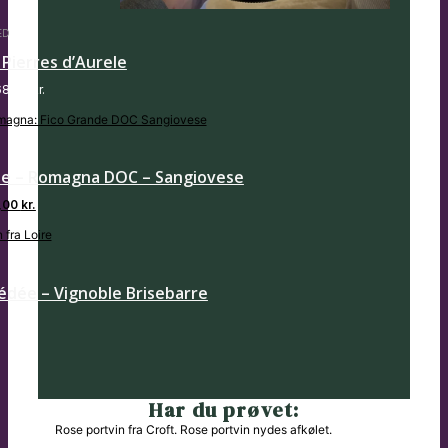
ED
s Pierres d’Aurele
68,00
kr.
de – Romagna DOC – Sangiovese
,00
kr.
dée – Vignoble Brisebarre
Har du prøvet: