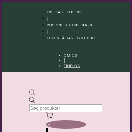
Hop
til
FRI FRAGT VED 599,-
indhold
|
PERSONLIG KUNDESERVICE
|
FOKUS PÅ BÆREDYGTIGHED
OM OS
|
FIND OS
Products
search
0