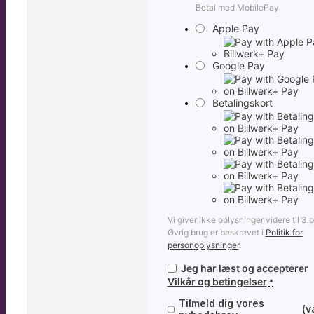
Betal med MobilePay
Apple Pay
Google Pay
Betalingskort
Vi giver ikke oplysninger videre til 3.p
Øvrig brug er beskrevet i
Politik for
personoplysninger
.
Jeg har læst og accepterer
Vilkår og betingelser
*
Tilmeld dig vores
(v