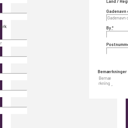
Land / Reg
Gadenavn o
ark
By
*
Postnumm
Bemærkninger t