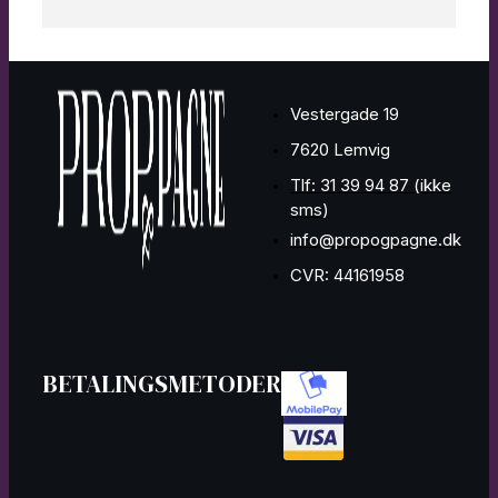
Vestergade 19
7620 Lemvig
Tlf: 31 39 94 87 (ikke
sms)
info@propogpagne.dk
CVR: 44161958
BETALINGSMETODER