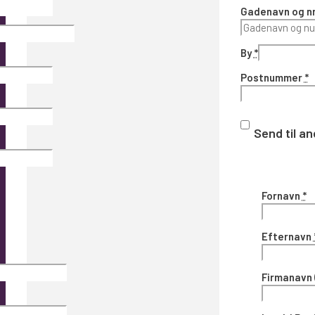
Gadenavn og nr
By
*
Postnummer
*
Send til a
Fornavn
*
Efternavn
Firmanavn