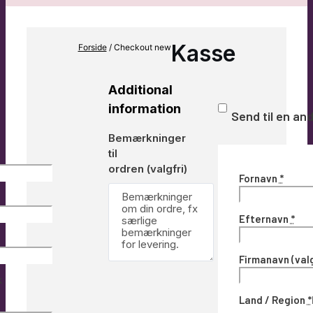
Kasse
Forside
/ Checkout new
Additional
information
Send til en an
Bemærkninger
til
ordren
(valgfri)
Fornavn
*
Efternavn
*
Firmanavn
(val
k
Land / Region
*