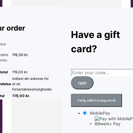
r order
Have a gift
Noir
card?
-
delle
119,00
kr.
utrec
total
119,00
kr.
Indtast din adresse for
Apply
ndelse
at se
forsendelsesmuligheder.
tal
119,00
kr.
MobilePay