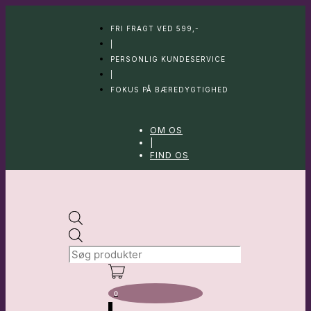
Hop
til
FRI FRAGT VED 599,-
indhold
|
PERSONLIG KUNDESERVICE
|
FOKUS PÅ BÆREDYGTIGHED
OM OS
|
FIND OS
Products
search
0