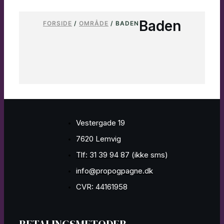
Baden
FORSIDE
/
OMRÅDE
/ BADEN
Vestergade 19
7620 Lemvig
Tlf: 31 39 94 87 (ikke sms)
info@propogpagne.dk
CVR: 44161958
BETALINGSMETODER