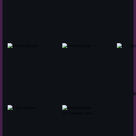
Portvin
Naturvin
Ros