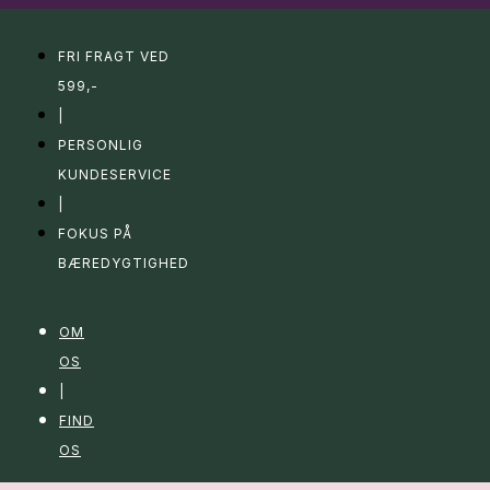
FRI FRAGT VED
599,-
|
PERSONLIG
KUNDESERVICE
|
FOKUS PÅ
BÆREDYGTIGHED
OM
OS
|
FIND
OS