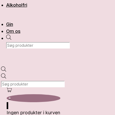
Alkoholfri
Gin
Om os
Products
search
Products
search
0
Ingen produkter i kurven