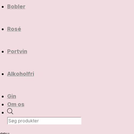
Bobler
Rosé
Portvin
Alkoholfri
Gin
Om os
Products
search
enu