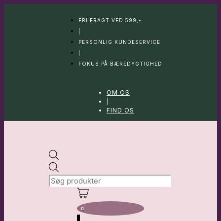
Hop
til
FRI FRAGT VED 599,-
indhold
|
PERSONLIG KUNDESERVICE
|
FOKUS PÅ BÆREDYGTIGHED
OM OS
|
FIND OS
Products
search
0