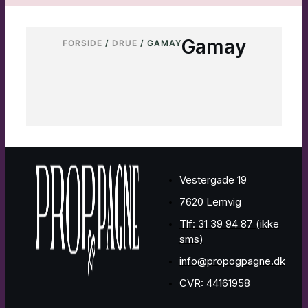
Gamay
FORSIDE
/
DRUE
/ GAMAY
Vestergade 19
7620 Lemvig
Tlf: 31 39 94 87 (ikke
sms)
info@propogpagne.dk
CVR: 44161958