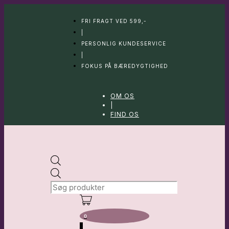
Hop
til
FRI FRAGT VED 599,-
indhold
|
PERSONLIG KUNDESERVICE
|
FOKUS PÅ BÆREDYGTIGHED
OM OS
|
FIND OS
Products
search
0