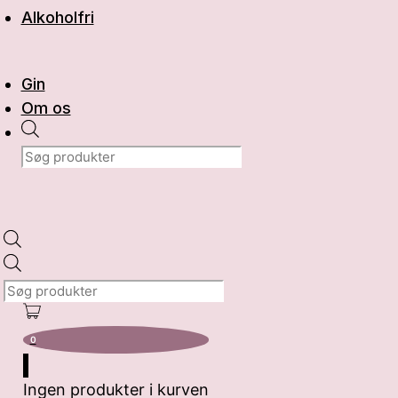
Alkoholfri
Gin
Om os
Products
search
Products
search
0
Ingen produkter i kurven