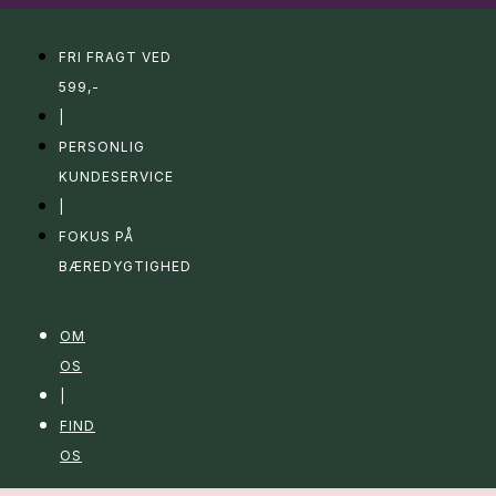
FRI FRAGT VED
599,-
|
PERSONLIG
KUNDESERVICE
|
FOKUS PÅ
BÆREDYGTIGHED
OM
OS
|
FIND
OS