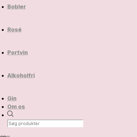
Bobler
Rosé
Portvin
Alkoholfri
Gin
Om os
Products
search
enu