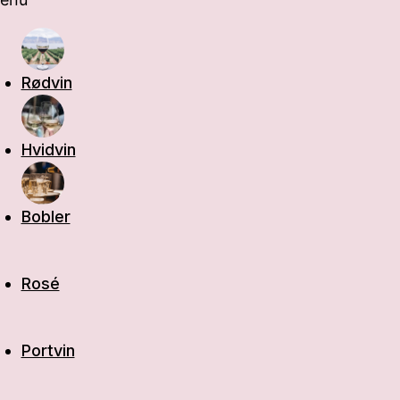
Rødvin
Hvidvin
Bobler
Rosé
Portvin