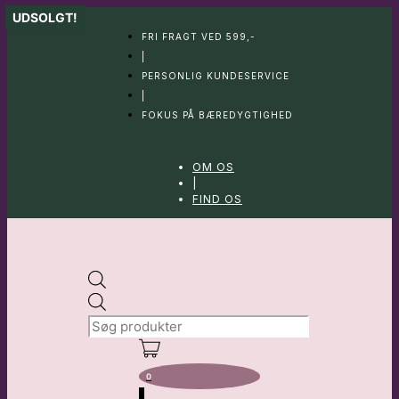
Hop
UDSOLGT!
til
FRI FRAGT VED 599,-
indhold
|
PERSONLIG KUNDESERVICE
|
FOKUS PÅ BÆREDYGTIGHED
OM OS
|
FIND OS
Products
search
0