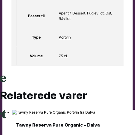
Aperitif, Dessert, Fuglevildt, Ost,
Passer til
Råvildt
Type
Portvin
Volume
75 cl.
e
Relaterede varer
et
Tawny Reserva Pure Organic – Dalva