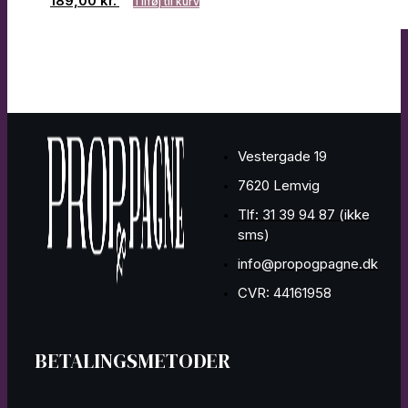
189,00
kr.
Tilføj til kurv
Vestergade 19
7620 Lemvig
Tlf: 31 39 94 87 (ikke
sms)
info@propogpagne.dk
CVR: 44161958
BETALINGSMETODER