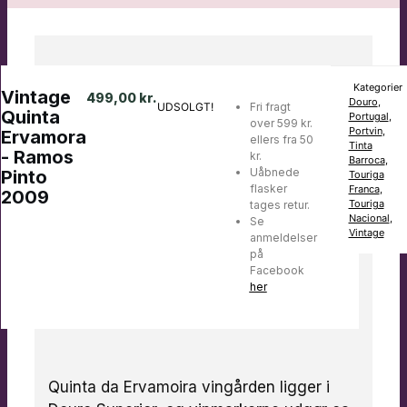
Kategorier
Vintage
499,00
kr.
Douro
,
UDSOLGT!
Fri fragt
Quinta
Portugal
,
over 599 kr.
Portvin
,
Ervamora
ellers fra 50
Tinta
- Ramos
kr.
Barroca
,
Uåbnede
Pinto
Touriga
flasker
Franca
,
2009
Touriga
tages retur.
Nacional
,
Se
Vintage
anmeldelser
på
Facebook
her
Quinta da Ervamoira vingården ligger i