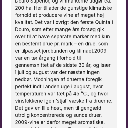
Douro Superior, og vinmarkerne udgør ca.
200 ha. Her tillader de gunstige klimatiske
forhold at producere vine af meget høj
kvalitet. Det var i øvrigt den første Quinta i
Douro, som efter mange års forsøg gik
over til at have separate marker med kun
en bestemt drue pr. mark – en drue, som
er tilpasset jordbunden og klimaet.2009
var en tør årgang i forhold til
gennemsnittet af de sidste 30 år, og især
i juli og august var der næsten ingen
nedbør. Modningen af druerne foregik
perfekt indtil anden uge i august, hvor
temperaturen var tæt på 45 °C., og hvor
vinstokkene igen ‘stjal’ væske fra druerne.
Det gav en lille høst, men til gengæld
utrolig koncentrerede og sunde druer.
2009-vine er derfor meget aromatiske,