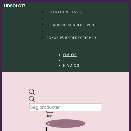
Hop
UDSOLGT!
til
FRI FRAGT VED 599,-
indhold
|
PERSONLIG KUNDESERVICE
|
FOKUS PÅ BÆREDYGTIGHED
OM OS
|
FIND OS
Products
search
0