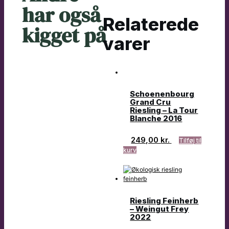
har også
Relaterede
kigget på
varer
Schoenenbourg
Grand Cru
Riesling – La Tour
Blanche 2016
249,00
kr.
Tilføj til
kurv
Riesling Feinherb
– Weingut Frey
2022