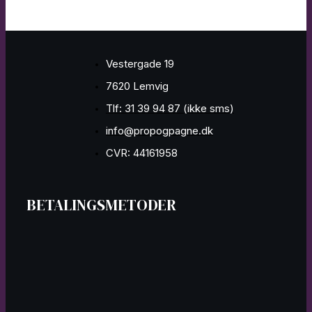
Vestergade 19
7620 Lemvig
Tlf: 31 39 94 87 (ikke sms)
info@propogpagne.dk
CVR: 44161958
BETALINGSMETODER