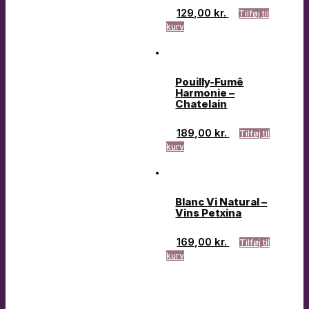
129,00
kr.
Tilføj til
kurv
Pouilly-Fumê
Harmonie –
Chatelain
189,00
kr.
Tilføj til
kurv
Blanc Vi Natural –
Vins Petxina
169,00
kr.
Tilføj til
kurv