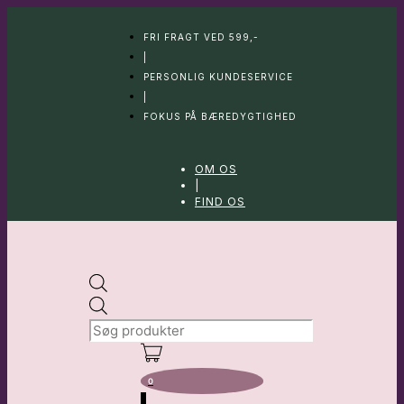
Hop
til
FRI FRAGT VED 599,-
indhold
|
PERSONLIG KUNDESERVICE
|
FOKUS PÅ BÆREDYGTIGHED
OM OS
|
FIND OS
Products
search
0