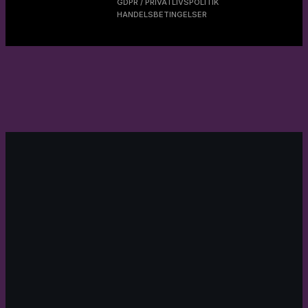
GDPR / PRIVATLIVSPOLITIK
HANDELSBETINGELSER